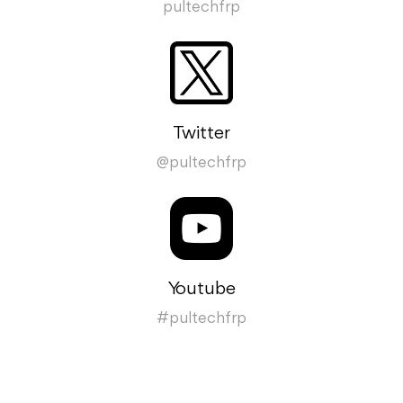
pultechfrp
Twitter
@pultechfrp
Youtube
#pultechfrp