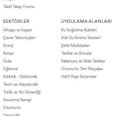
Teklif Talep Formu
SEKTÖRLER
UYGULAMA ALANLARI
​Altyapı ve İnşaat
​Su Soğutma Kuleleri
​Çevre Teknolojileri
Atık Su Arıtma Tesisleri
​Enerji
​Şehir Mobilyaları
Kimya
​Tanklar ve Borular
​Gıda
Salamura ve Sirke Tankları
​Eğlence
​Otomotiv Trim Parçaları
Elektrik - Elektronik
Hafif Raylı Sistemler
​Tarım ve Hayvancılık
Trafik ve Yol Güvenliği
Savunma Sanayi
Otomotiv
Denizcilik