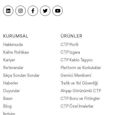
KURUMSAL
ÜRÜNLER
​Hakkımızda
CTP Profil
​Kalite Politikası
​CTP Izgara
Kariyer
​CTP Kablo Taşıyıcı
Referanslar
​Platform ve Korkuluklar
Sıkça Sorulan Sorular
​Gemici Merdiveni
Haberler
​Trafik ve Yol Güvenliği
Duyurular
​Ahşap Görünümlü CTP
Basın
​CTP Boru ve Fittingler
Blog
​CTP Özel İmalatlar
İletişim