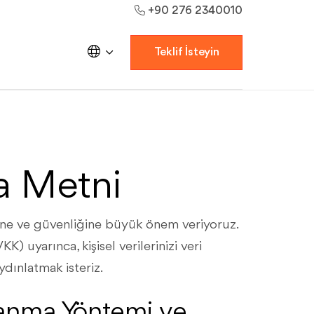
+90 276 2340010
Teklif İsteyin
a Metni
liğine ve güvenliğine büyük önem veriyoruz.
) uyarınca, kişisel verilerinizi veri
aydınlatmak isteriz.
oplanma Yöntemi ve