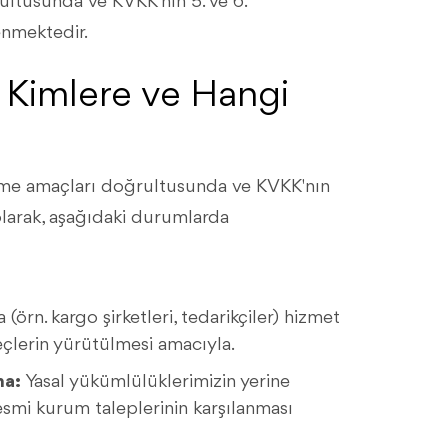
rultusunda ve KVKK'nın 5. ve 6.
enmektedir.
in Kimlere ve Hangi
işleme amaçları doğrultusunda ve KVKK'nın
olarak, aşağıdaki durumlarda
 (örn. kargo şirketleri, tedarikçiler) hizmet
çlerin yürütülmesi amacıyla.
na:
Yasal yükümlülüklerimizin yerine
resmi kurum taleplerinin karşılanması